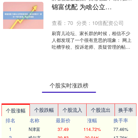
外”“不自量力” 的标签纷至沓来。然而半
锦富优配 为啥公立学校投诉多，私立却很少？家长一句大实话，扎心又现实
年后，他以 ....
查看：
70
分类：
10倍配资公司
刷育儿论坛、家长群的时候，相信不少
人都发现了一个很有意思的现象： 网上
吐槽学校、投诉老师、质疑管理的帖
子，多数指向公立学校；反观私立学
校，很少能看到大规模的负面....
个股实时涨跌榜
个股跌幅
个股流入
个股流出
换手率
个股涨幅
排名
名称
最新价
涨幅
换手率
1
N津富
37.49
114.72%
77.46%
2
威尔高
39.83
20.01%
17.76%