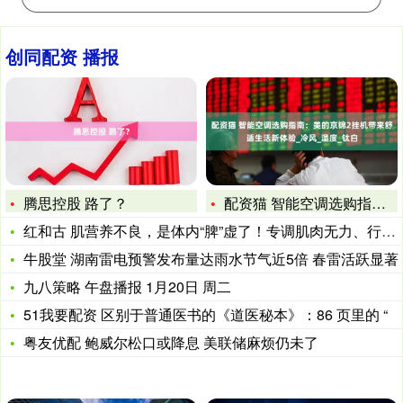
创同配资 播报
腾思控股 路了？
配资猫 智能空调选购指南：美的京锦2挂机带来舒适生活新体验_
红和古 肌营养不良，是体内“脾”虚了！专调肌肉无力、行走困难
牛股堂 湖南雷电预警发布量达雨水节气近5倍 春雷活跃显著
九八策略 午盘播报 1月20日 周二
51我要配资 区别于普通医书的《道医秘本》：86 页里的 “
粤友优配 鲍威尔松口或降息 美联储麻烦仍未了