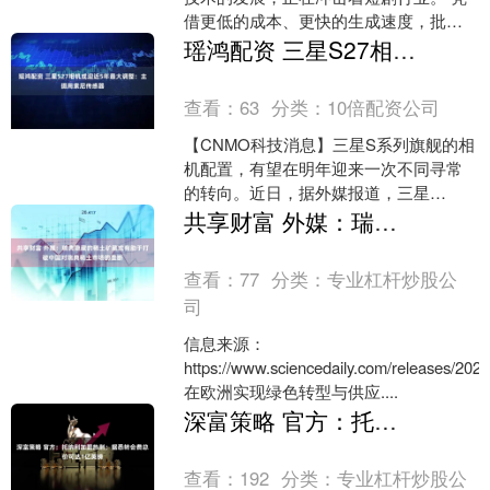
借更低的成本、更快的生成速度，批量AI
短剧涌入市场，疯狂抢占用户观看时
瑶鸿配资 三星S27相机或迎近5年最大调整：主摄用索尼传感器
长。这给真人短....
查看：
63
分类：
10倍配资公司
【CNMO科技消息】三星S系列旗舰的相
机配置，有望在明年迎来一次不同寻常
的转向。近日，据外媒报道，三星
Galaxy S27与S27 Plus的主摄像头或将首
共享财富 外媒：瑞典隐藏的稀土矿藏或有助于打破中国对瑞典稀土市场的垄断
次采....
查看：
77
分类：
专业杠杆炒股公
司
信息来源：
https://www.sciencedaily.com/releases/20
在欧洲实现绿色转型与供应....
深富策略 官方：托纳利加盟热刺；据悉转会费总价可达1亿英镑
查看：
192
分类：
专业杠杆炒股公