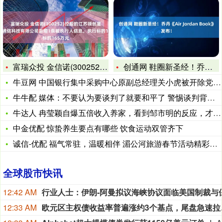
富瑞众投 金信诺(300252)控股的江苏领创星通卫星通信科
创通网 鞋圈新圣经！乔丹《Air Jordan Book》发
牛豆网 中国银行集中采购中心原副总经理关小虎被开除党籍和公职
牛牛配 媒体：不要认为要谈判了就要和平了 警惕谈判背后的花招
牛达人 冉莹颖自爆五倍收入养家，看到邹市明的反应，才懂他和郑
中金优配 惊蛰养生要点有哪些 饮食运动双管齐下
诚信-优配 福气常驻，温暖相伴 湄公河旅游春节活动精彩回顾
全球股市快讯
12:42 AM
12:33 AM
欧元区主