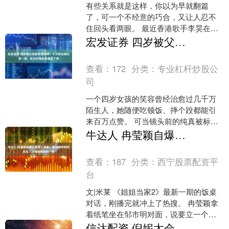
有些关系就是这样，你以为早就翻篇
了，可一个不经意的巧合，又让人忍不
住回头看两眼。 最近香港歌手李昊在红
馆开演唱会，后台的花篮多到排不下。
宏发证券 四岁被父母拿来摆拍摔？千万粉丝网红瑶一瑶，终为父母的荒唐买了单
其中两个被工作人员专门....
查看：
172
分类：
专业杠杆炒股公
司
一个四岁女孩的笑容曾经治愈过几千万
陌生人，她随便吃顿饭、摔个跤都能引
来百万点赞。 可当镜头前的纯真被标上
价码，当眼泪成了流量的燃料，网友才
牛达人 冉莹颖自爆五倍收入养家，看到邹市明的反应，才懂他和郑钧一样
惊醒，她正在用整个童年....
查看：
187
分类：
西宁股票配资平
台
文|米莱 《姐姐当家2》最新一期的饭桌
对话，刚播完就冲上了热搜。 冉莹颖拿
着纸笔坐在邹市明对面，说要立一个家
庭共管账户， 两个人按收入比例往里打
信达配资 倪妮太会搭了！ 一身卡其工装套装利落又复古，简约纯色工装自带干练气场