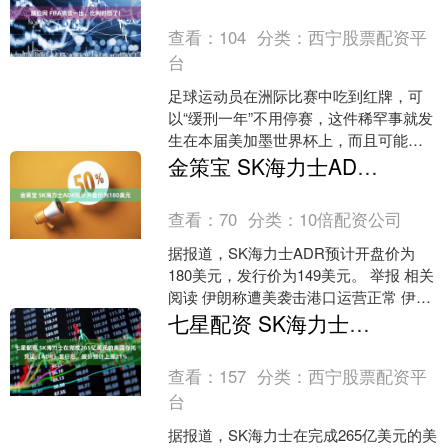
沙漠，这片人类禁....
查看：
104
分类：
西宁股票配资平
台
足球运动员在洲际比赛中吃到红牌，可
以“缓刑一年”不用停赛，这件稀罕事就发
生在本届美加墨世界杯上，而且可能还
与美国总统特朗普有关系。 据美国“政客
金策宝 SK海力士ADR预计开盘价为180美元
新闻网”欧洲版（....
查看：
70
分类：
10倍配资公司
据报道，SK海力士ADR预计开盘价为
180美元，发行价为149美元。 举报 相关
阅读 伊朗称遭美袭击港口运营正常 伊朗
称遭美袭击港口运营正常 579 06-27....
七星配资 SK海力士在完成265亿美元的美国存托凭证（ADR）发行后，股价预计上涨21%
查看：
157
分类：
西宁股票配资平
台
据报道，SK海力士在完成265亿美元的美