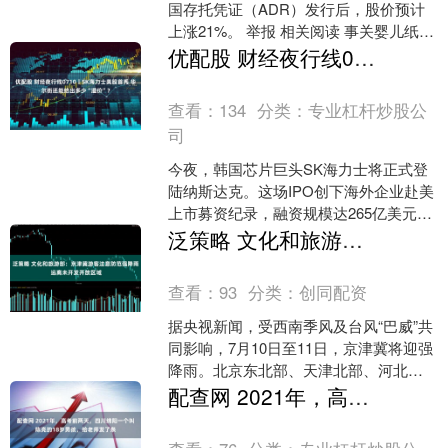
国存托凭证（ADR）发行后，股价预计
上涨21%。 举报 相关阅读 事关婴儿纸尿
裤，中国造纸协会发声明 事关婴儿纸尿
优配股 财经夜行线0710丨SK海力士美股首秀 华尔街还能给出多少“溢价”？
裤，中....
查看：
134
分类：
专业杠杆炒股公
司
今夜，韩国芯片巨头SK海力士将正式登
陆纳斯达克。这场IPO创下海外企业赴美
上市募资纪录，融资规模达265亿美元，
发行阶段收获7倍超额认购，为华尔街带
泛策略 文化和旅游部：京津冀游客注意防范强降雨 远离未开发开放区域
来了一场罕见....
查看：
93
分类：
创同配资
据央视新闻，受西南季风及台风“巴威”共
同影响，7月10日至11日，京津冀将迎强
降雨。北京东北部、天津北部、河北东
北部局地累计雨量可达300~350毫米，最
配查网 2021年，高考前两天，四川绵阳一个叫陈亮的18岁男孩，给老师发了条
大小时....