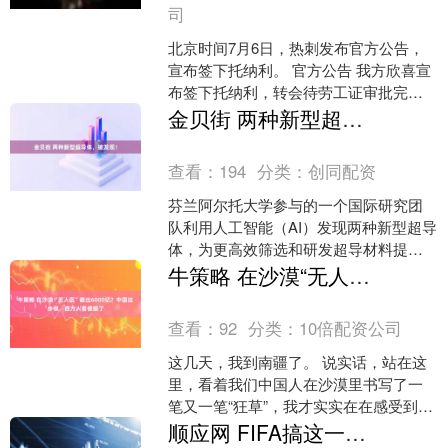
司
北京时间7月6日，热刺发布官方公告，
宣布签下托纳利。 官方公告 我方欣喜宣
布签下托纳利，转会待劳工证审批完成
后正式生效。这位26岁意大利国脚中场
金贝街 两种新型超导体，被发现！
从纽卡斯尔联转会....
查看：
194
分类：
创同配资
芬兰阿尔托大学参与的一个国际研究团
队利用人工智能（AI）发现两种新型超导
体，为更高效筛选和研发超导材料提供
了新的技术路径。这一成果有助于加快
牛策略 在沙漠“无人区”凿出6000亿？中国这步棋，西方人看傻眼了
新型超导体研发进程，....
查看：
92
分类：
10倍配资公司
这几天，我到南疆了。 说实话，站在这
里，看着我们中国人在沙漠里书写了一
笔又一笔“狂草”，我才实实在在感受到了
什么是人类的奇迹。 曾经，塔克拉玛干
顺应网 FIFA搞这一出，比利时怒了！