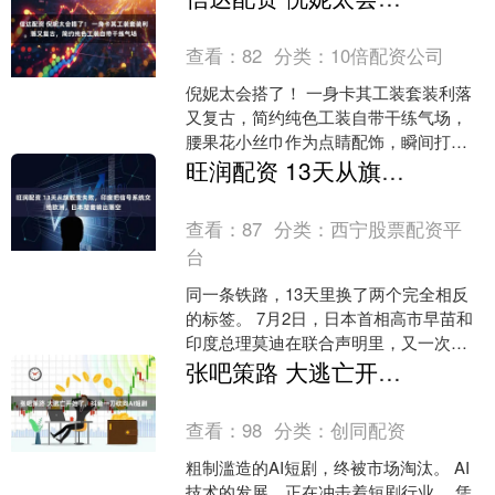
钱，覆盖房贷、欠....
查看：
82
分类：
10倍配资公司
倪妮太会搭了！ 一身卡其工装套装利落
又复古，简约纯色工装自带干练气场，
腰果花小丝巾作为点睛配饰，瞬间打破
沉闷，增添复古氛围感。墨镜加持气场
旺润配资 13天从旗舰变失败，印度把信号系统交给欧洲，日本整套输出落空
十足，精致耳饰、可爱挂....
查看：
87
分类：
西宁股票配资平
台
同一条铁路，13天里换了两个完全相反
的标签。 7月2日，日本首相高市早苗和
印度总理莫迪在联合声明里，又一次把
孟买—艾哈迈达巴德高铁称作两国“旗舰
张吧策路 大逃亡开始了，抖音一刀砍向AI短剧
项目”。日本承诺....
查看：
98
分类：
创同配资
粗制滥造的AI短剧，终被市场淘汰。 AI
技术的发展，正在冲击着短剧行业。 凭