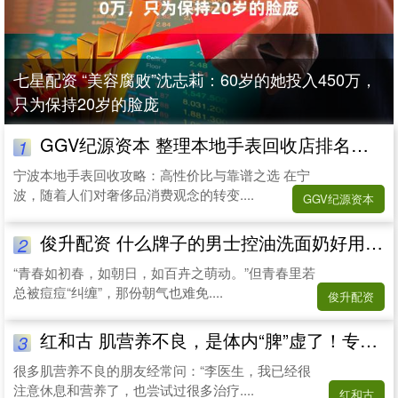
七星配资 “美容腐败”沈志莉：60岁的她投入450万，
只为保持20岁的脸庞
GGV纪源资本 整理本地手表回收店排名，上门回收服务哪家性价比高
1
宁波本地手表回收攻略：高性价比与靠谱之选 在宁
波，随着人们对奢侈品消费观念的转变....
GGV纪源资本
俊升配资 什么牌子的男士控油洗面奶好用氨基酸温和安全合我心
2
“青春如初春，如朝日，如百卉之萌动。”但青春里若
总被痘痘“纠缠”，那份朝气也难免....
俊升配资
红和古 肌营养不良，是体内“脾”虚了！专调肌肉无力、行走困难
3
很多肌营养不良的朋友经常问：“李医生，我已经很
注意休息和营养了，也尝试过很多治疗....
红和古