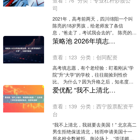
查看：
76
分类：
专业杠杆炒股公
司
2021年，高考前两天，四川绵阳一个叫
陈亮的18岁男孩，给老师发了条信
息，“爸走了，考试我会去的”。 陈亮的成
长之路，一直都比普通孩子坎坷许多，
策略池 2026年填志愿注意：这12所学院刚升“大学”，分数可能涨
在他年纪很小时，....
查看：
123
分类：
创同配资
高考填志愿，有个老经验：盯着刚从“学
院”升“大学”的学校，往往能捡到性价
比。 为什么？因为升格之后，知名度上
去了，分数线大概率跟着涨。今年赶上
爱优配 “我不上清北，我就要去美国！” 北京高二男生拒绝保送清北，转而申请美
就是第一波，等大家....
查看：
139
分类：
西宁股票配资平
台
“我不上清北，我就要去美国！” 北京高二
男生拒绝保送清北，转而申请美国十一
所名校全数被拒。舆论场上，“崇洋媚